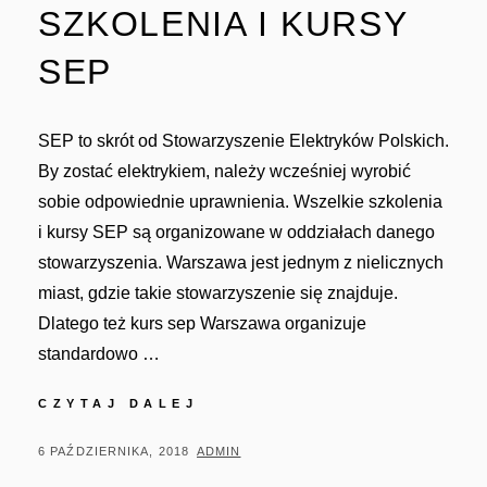
SZKOLENIA I KURSY
SEP
SEP to skrót od Stowarzyszenie Elektryków Polskich.
By zostać elektrykiem, należy wcześniej wyrobić
sobie odpowiednie uprawnienia. Wszelkie szkolenia
i kursy SEP są organizowane w oddziałach danego
stowarzyszenia. Warszawa jest jednym z nielicznych
miast, gdzie takie stowarzyszenie się znajduje.
Dlatego też kurs sep Warszawa organizuje
standardowo …
SZKOLENIA
CZYTAJ DALEJ
I
KURSY
POSTED
BY
6 PAŹDZIERNIKA, 2018
ADMIN
SEP
ON