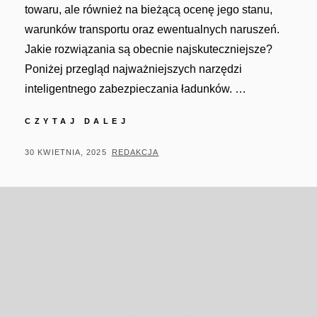
towaru, ale również na bieżącą ocenę jego stanu,
warunków transportu oraz ewentualnych naruszeń.
Jakie rozwiązania są obecnie najskuteczniejsze?
Poniżej przegląd najważniejszych narzędzi
inteligentnego zabezpieczania ładunków. …
INTELIGENTNE
CZYTAJ DALEJ
ZABEZPIECZENIA
W
POSTED
BY
30 KWIETNIA, 2025
REDAKCJA
TRANSPORCIE
ON
–
JAK
NOWOCZESNA
TECHNOLOGIA
CHRONI
ŁADUNKI?