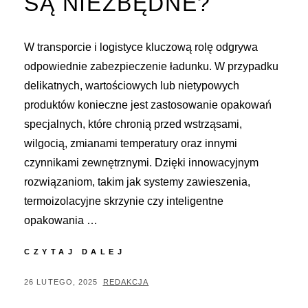
SĄ NIEZBĘDNE?
W transporcie i logistyce kluczową rolę odgrywa
odpowiednie zabezpieczenie ładunku. W przypadku
delikatnych, wartościowych lub nietypowych
produktów konieczne jest zastosowanie opakowań
specjalnych, które chronią przed wstrząsami,
wilgocią, zmianami temperatury oraz innymi
czynnikami zewnętrznymi. Dzięki innowacyjnym
rozwiązaniom, takim jak systemy zawieszenia,
termoizolacyjne skrzynie czy inteligentne
opakowania …
OPAKOWANIA
CZYTAJ DALEJ
SPECJALNE
–
POSTED
BY
26 LUTEGO, 2025
REDAKCJA
DLA
ON
JAKICH