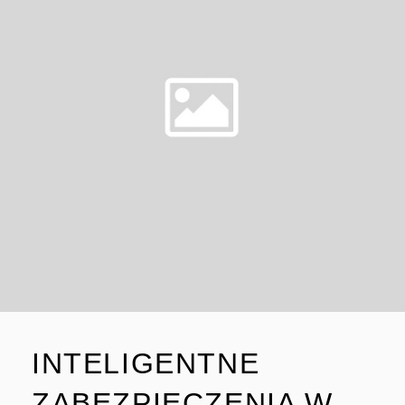
W
HANDLU
MIĘDZYNARODOWYM
INTELIGENTNE
ZABEZPIECZENIA W