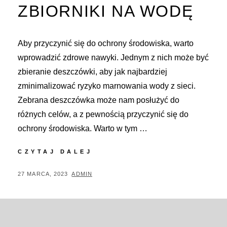
ZBIORNIKI NA WODĘ
Aby przyczynić się do ochrony środowiska, warto
wprowadzić zdrowe nawyki. Jednym z nich może być
zbieranie deszczówki, aby jak najbardziej
zminimalizować ryzyko marnowania wody z sieci.
Zebrana deszczówka może nam posłużyć do
różnych celów, a z pewnością przyczynić się do
ochrony środowiska. Warto w tym …
WYTRZYMAŁE
CZYTAJ DALEJ
ZBIORNIKI
NA
POSTED
BY
27 MARCA, 2023
ADMIN
WODĘ
ON