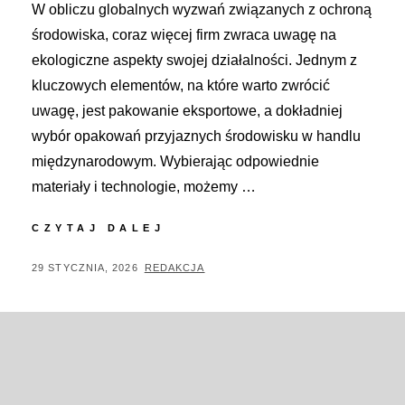
W obliczu globalnych wyzwań związanych z ochroną
środowiska, coraz więcej firm zwraca uwagę na
ekologiczne aspekty swojej działalności. Jednym z
kluczowych elementów, na które warto zwrócić
uwagę, jest pakowanie eksportowe, a dokładniej
wybór opakowań przyjaznych środowisku w handlu
międzynarodowym. Wybierając odpowiednie
materiały i technologie, możemy …
PAKOWANIE
CZYTAJ DALEJ
EKSPORTOWE
A
POSTED
BY
29 STYCZNIA, 2026
REDAKCJA
ZRÓWNOWAŻONY
ON
ROZWÓJ:
JAK
WYBIERAĆ
OPAKOWANIA
PRZYJAZNE
ŚRODOWISKU