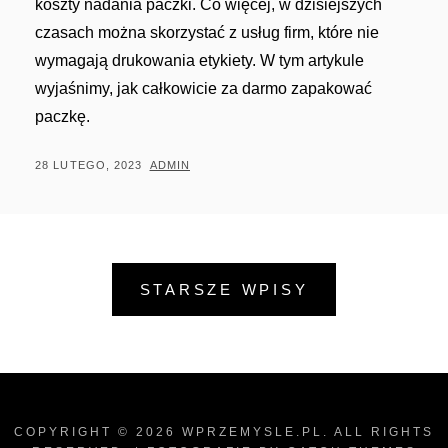
koszty nadania paczki. Co więcej, w dzisiejszych
czasach można skorzystać z usług firm, które nie
wymagają drukowania etykiety. W tym artykule
wyjaśnimy, jak całkowicie za darmo zapakować
paczkę.
POSTED
BY
28 LUTEGO, 2023
ADMIN
ON
Nawigacja
STARSZE WPISY
po
wpisach
COPYRIGHT © 2026
WPRZEMYSLE.PL
. ALL RIGHTS