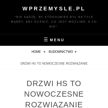
Skip
WPRZEMYSLE.PL
to
content
"NIE SĄDZĘ, BY KTOKOLWIEK BYŁ NA TYLE
MĄDRY, ABY OCENIĆ, CO JEST MOŻLIWE, A CO
NIE".
MENU
HOME
BUDOWNICTWO
DRZWI HS TO NOWOCZESNE ROZWIĄZANIE
DRZWI HS TO
NOWOCZESNE
ROZWIĄZANIE