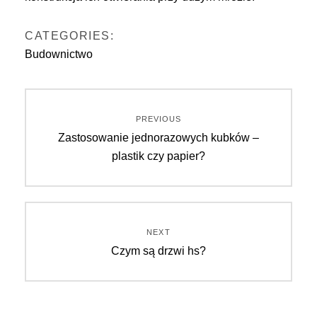
CATEGORIES:
Budownictwo
Nawigacja
PREVIOUS
Previous
Zastosowanie jednorazowych kubków –
wpisu
post:
plastik czy papier?
NEXT
Next
Czym są drzwi hs?
post: