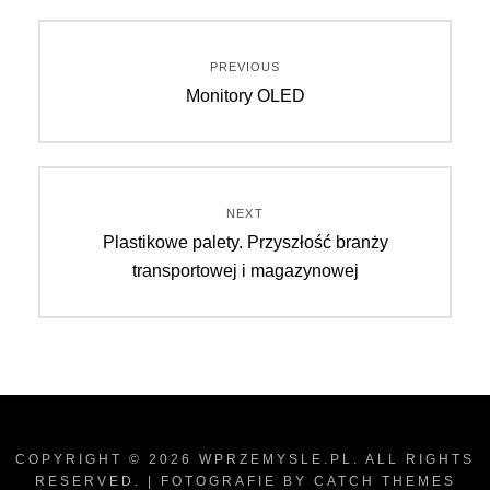
Nawigacja
PREVIOUS
Previous
Monitory OLED
wpisu
post:
NEXT
Next
Plastikowe palety. Przyszłość branży
post:
transportowej i magazynowej
COPYRIGHT © 2026
WPRZEMYSLE.PL
. ALL RIGHTS
RESERVED. | FOTOGRAFIE BY
CATCH THEMES