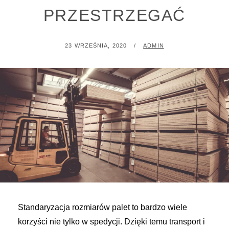
PRZESTRZEGAĆ
POSTED
BY
23 WRZEŚNIA, 2020
ADMIN
ON
Standaryzacja rozmiarów palet to bardzo wiele
korzyści nie tylko w spedycji. Dzięki temu transport i