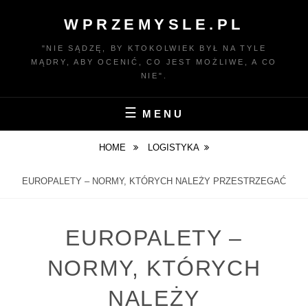
Skip
WPRZEMYSLE.PL
to
content
"NIE SĄDZĘ, BY KTOKOLWIEK BYŁ NA TYLE
MĄDRY, ABY OCENIĆ, CO JEST MOŻLIWE, A CO
NIE".
MENU
HOME
LOGISTYKA
EUROPALETY – NORMY, KTÓRYCH NALEŻY PRZESTRZEGAĆ
EUROPALETY –
NORMY, KTÓRYCH
NALEŻY