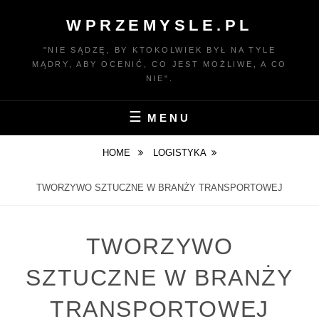
Skip
WPRZEMYSLE.PL
to
content
"NIE SĄDZĘ, BY KTOKOLWIEK BYŁ NA TYLE
MĄDRY, ABY OCENIĆ, CO JEST MOŻLIWE, A CO
NIE".
MENU
HOME
LOGISTYKA
TWORZYWO SZTUCZNE W BRANŻY TRANSPORTOWEJ
TWORZYWO
SZTUCZNE W BRANŻY
TRANSPORTOWEJ