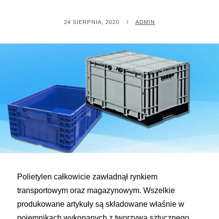
POSTED
BY
24 SIERPNIA, 2020
ADMIN
ON
Polietylen całkowicie zawładnął rynkiem
transportowym oraz magazynowym. Wszelkie
produkowane artykuły są składowane właśnie w
pojemnikach wykonanych z tworzywa sztucznego.