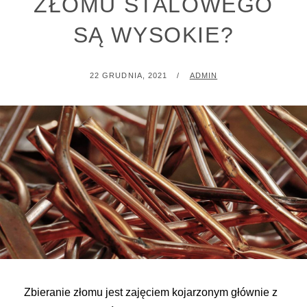
ZŁOMU STALOWEGO
SĄ WYSOKIE?
POSTED
BY
22 GRUDNIA, 2021
ADMIN
ON
Zbieranie złomu jest zajęciem kojarzonym głównie z