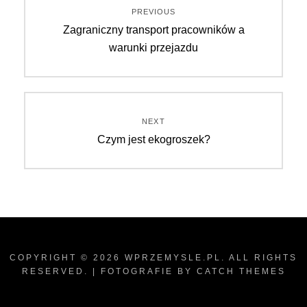
Nawigacja
PREVIOUS
Previous
Zagraniczny transport pracowników a
wpisu
post:
warunki przejazdu
NEXT
Next
Czym jest ekogroszek?
post:
COPYRIGHT © 2026
WPRZEMYSLE.PL
. ALL RIGHTS
RESERVED. | FOTOGRAFIE BY
CATCH THEMES