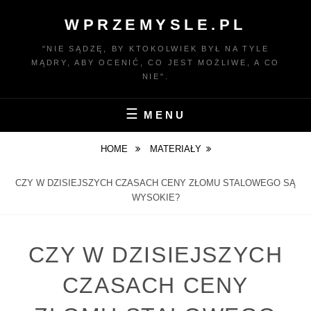
Skip
WPRZEMYSLE.PL
to
content
"NIE SĄDZĘ, BY KTOKOLWIEK BYŁ NA TYLE
MĄDRY, ABY OCENIĆ, CO JEST MOŻLIWE, A CO
NIE".
MENU
HOME
MATERIAŁY
CZY W DZISIEJSZYCH CZASACH CENY ZŁOMU STALOWEGO SĄ
WYSOKIE?
CZY W DZISIEJSZYCH
CZASACH CENY