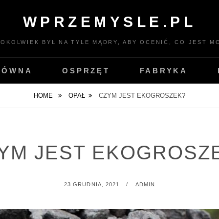
WPRZEMYSLE.PL
TOKOLWIEK BYŁ NA TYLE MĄDRY, ABY OCENIĆ, CO JEST MO
ŁÓWNA
OSPRZĘT
FABRYKA
HOME
OPAŁ
CZYM JEST EKOGROSZEK?
YM JEST EKOGROSZ
POSTED
BY
23 GRUDNIA, 2021
ADMIN
ON