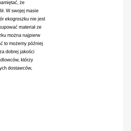
pamiętać, że
lił. W swojej masie
ór ekogroszku nie jest
kupować materiał ze
szku można najpierw
ać to możemy później
za dobrej jakości
ndlowców, którzy
nych dostawców,