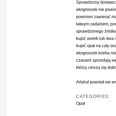
Sprawdzony dostawca 
ekogroszek nie powini
powinien zawierać mak
łatwym zadaniem, pon
sprawdzonego źródła,
kupić worek lub dwa 
kupić opał na cały s
ekogroszek trzeba ni
czasami sprzedają wę
którzy cieszą się dobr
Artykuł powstał we ws
CATEGORIES:
Opał