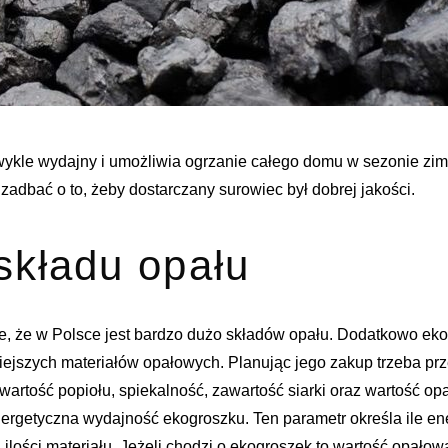
wykle wydajny i umożliwia ogrzanie całego domu w sezonie z
adbać o to, żeby dostarczany surowiec był dobrej jakości.
składu opału
, że w Polsce jest bardzo dużo składów opału. Dodatkowo eko
iejszych materiałów opałowych. Planując jego zakup trzeba pr
artość popiołu, spiekalność, zawartość siarki oraz wartość op
nergetyczna wydajność ekogroszku. Ten parametr określa ile en
 ilości materiału. Jeżeli chodzi o ekogroszek to wartość opał