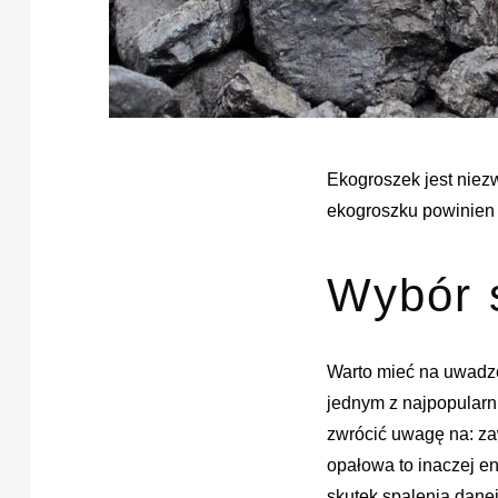
Ekogroszek jest niez
ekogroszku powinien z
Wybór 
Warto mieć na uwadze
jednym z najpopularn
zwrócić uwagę na: zaw
opałowa to inaczej e
skutek spalenia danej