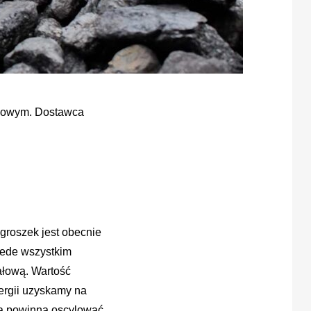
imowym. Dostawca
groszek jest obecnie
zede wszystkim
ałową. Wartość
ergii uzyskamy na
owa powinna oscylować