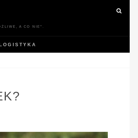
SEAR
ŻLIWE, A CO NIE".
LOGISTYKA
EK?