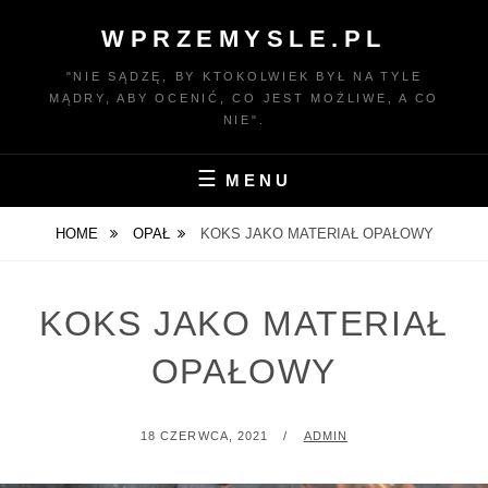
Skip
WPRZEMYSLE.PL
to
content
"NIE SĄDZĘ, BY KTOKOLWIEK BYŁ NA TYLE
MĄDRY, ABY OCENIĆ, CO JEST MOŻLIWE, A CO
NIE".
MENU
HOME
OPAŁ
KOKS JAKO MATERIAŁ OPAŁOWY
KOKS JAKO MATERIAŁ
OPAŁOWY
POSTED
BY
18 CZERWCA, 2021
ADMIN
ON