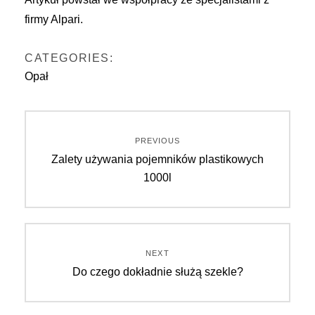
firmy
Alpari
.
CATEGORIES:
Opał
Nawigacja
PREVIOUS
Previous
Zalety używania pojemników plastikowych
wpisu
post:
1000l
NEXT
Next
Do czego dokładnie służą szekle?
post: