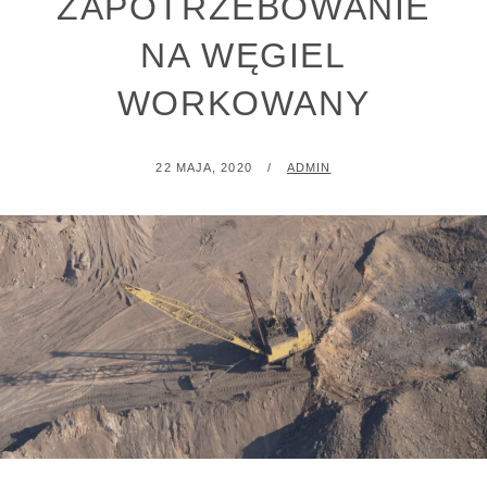
ZAPOTRZEBOWANIE
NA WĘGIEL
WORKOWANY
POSTED
BY
22 MAJA, 2020
ADMIN
ON