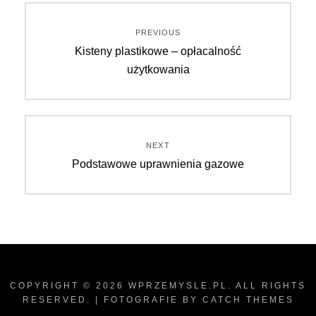
Nawigacja
PREVIOUS
Previous
Kisteny plastikowe – opłacalność
wpisu
post:
użytkowania
NEXT
Next
Podstawowe uprawnienia gazowe
post:
COPYRIGHT © 2026
WPRZEMYSLE.PL
. ALL RIGHTS
RESERVED. | FOTOGRAFIE BY
CATCH THEMES