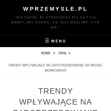
Skip
WPRZEMYSLE.PL
to
content
"NIE SĄDZĘ, BY KTOKOLWIEK BYŁ NA TYLE
MĄDRY, ABY OCENIĆ, CO JEST MOŻLIWE, A CO
NIE".
MENU
HOME
OPAŁ
TRENDY WPŁYWAJĄCE NA ZAPOTRZEBOWANIE NA WĘGIEL
WORKOWANY
TRENDY
WPŁYWAJĄCE NA