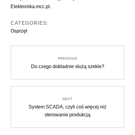
Elektronika.mcc.pl
.
CATEGORIES:
Osprzęt
Nawigacja
PREVIOUS
Previous
Do czego dokładnie służą szekle?
wpisu
post:
NEXT
Next
System SCADA, czyli coś więcej niż
post:
sterowanie produkcją