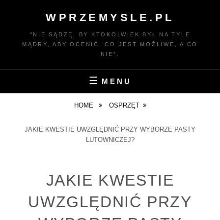
Skip
WPRZEMYSLE.PL
to
content
"NIE SĄDZĘ, BY KTOKOLWIEK BYŁ NA TYLE
MĄDRY, ABY OCENIĆ, CO JEST MOŻLIWE, A CO
NIE".
MENU
HOME
OSPRZĘT
JAKIE KWESTIE UWZGLĘDNIĆ PRZY WYBORZE PASTY
LUTOWNICZEJ?
JAKIE KWESTIE
UWZGLĘDNIĆ PRZY