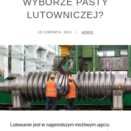
WYBORZE PASTY
LUTOWNICZEJ?
POSTED
BY
18 CZERWCA, 2021
ADMIN
ON
Lutowanie jest w najprostszym możliwym ujęciu