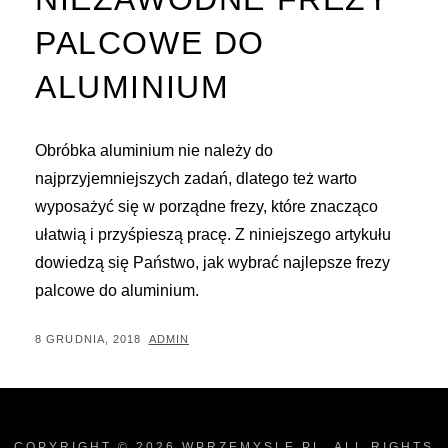
PALCOWE DO
ALUMINIUM
Obróbka aluminium nie należy do
najprzyjemniejszych zadań, dlatego też warto
wyposażyć się w porządne frezy, które znacząco
ułatwią i przyśpieszą pracę. Z niniejszego artykułu
dowiedzą się Państwo, jak wybrać najlepsze frezy
palcowe do aluminium.
POSTED
BY
8 GRUDNIA, 2018
ADMIN
ON
COPYRIGHT © 2026
WPRZEMYSLE.PL
. ALL RIGHTS