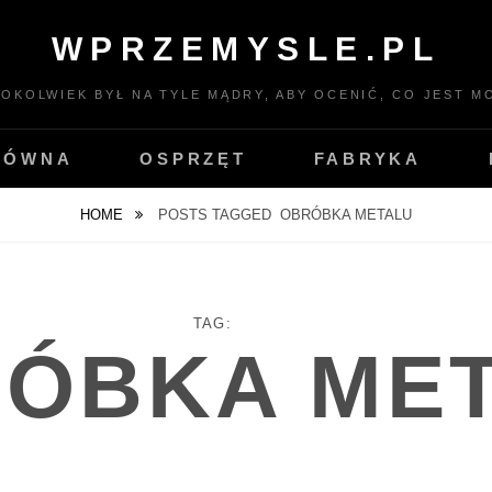
WPRZEMYSLE.PL
TOKOLWIEK BYŁ NA TYLE MĄDRY, ABY OCENIĆ, CO JEST MO
ŁÓWNA
OSPRZĘT
FABRYKA
HOME
POSTS TAGGED
OBRÓBKA METALU
TAG:
ÓBKA ME