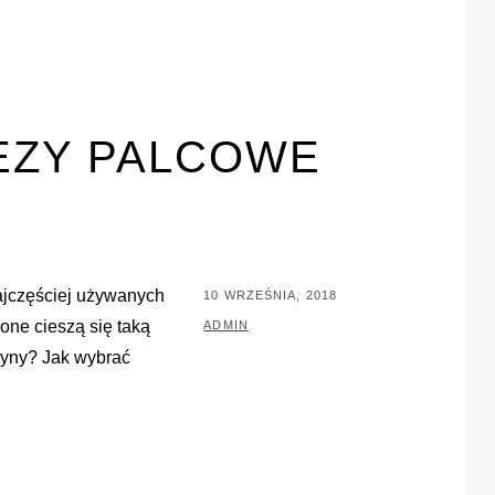
EZY PALCOWE
ajczęściej używanych
POSTED
10 WRZEŚNIA, 2018
one cieszą się taką
ON
BY
ADMIN
zyny? Jak wybrać