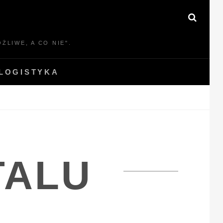
SEAR
ŻLIWE, A CO NIE".
LOGISTYKA
TALU