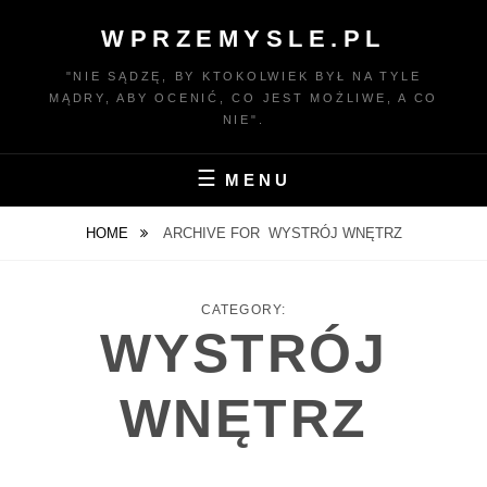
Skip
WPRZEMYSLE.PL
to
content
"NIE SĄDZĘ, BY KTOKOLWIEK BYŁ NA TYLE
MĄDRY, ABY OCENIĆ, CO JEST MOŻLIWE, A CO
NIE".
MENU
HOME
ARCHIVE FOR
WYSTRÓJ WNĘTRZ
CATEGORY:
WYSTRÓJ
WNĘTRZ