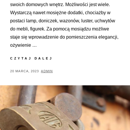
swoich domowych wnętrz. Możliwości jest wiele.
Wystarczą nawet mosiężne dodatki, chociażby w
postaci lamp, doniczek, wazonów, luster, uchwytów
do mebli, figurek. Za pomocą mosiądzu możliwe
staje się wprowadzenie do pomieszczenia elegancji,
ożywienie …
PIĘKNE
CZYTAJ DALEJ
DODATKI
MOSIĘŻNE
POSTED
BY
20 MARCA, 2023
ADMIN
WE
ON
WNĘTRZACH