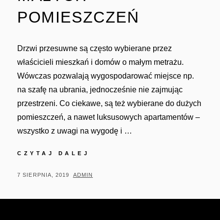
POMIESZCZEŃ
Drzwi przesuwne są często wybierane przez
właścicieli mieszkań i domów o małym metrażu.
Wówczas pozwalają wygospodarować miejsce np.
na szafę na ubrania, jednocześnie nie zajmując
przestrzeni. Co ciekawe, są też wybierane do dużych
pomieszczeń, a nawet luksusowych apartamentów –
wszystko z uwagi na wygodę i …
DRZWI
CZYTAJ DALEJ
PRZESUWNE
–
POSTED
BY
7 SIERPNIA, 2019
ADMIN
ROZWIĄZANIE
ON
DLA
MAŁYCH
POMIESZCZEŃ