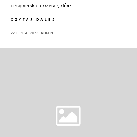
designerskich krzeseł, które …
OD
CZYTAJ DALEJ
NOWYCH
MIEJSC
POSTED
BY
22 LIPCA, 2023
ADMIN
DO
ON
SIEDZENIA
DO
INSPIRACJI
–
JAK
HURTOWNIA
KRZESEŁ
MOŻE
CI
POMÓC