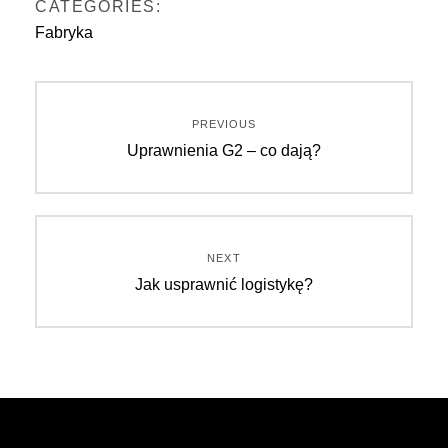
CATEGORIES:
Fabryka
Nawigacja
PREVIOUS
Previous
Uprawnienia G2 – co dają?
wpisu
post:
NEXT
Next
Jak usprawnić logistykę?
post: