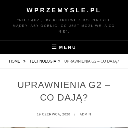
Skip
WPRZEMYSLE.PL
to
content
"NIE SĄDZĘ, BY KTOKOLWIEK BYŁ NA TYLE
MĄDRY, ABY OCENIĆ, CO JEST MOŻLIWE, A CO
NIE".
MENU
HOME
TECHNOLOGIA
UPRAWNIENIA G2 – CO DAJĄ?
UPRAWNIENIA G2 –
CO DAJĄ?
POSTED
BY
19 CZERWCA, 2020
ADMIN
ON