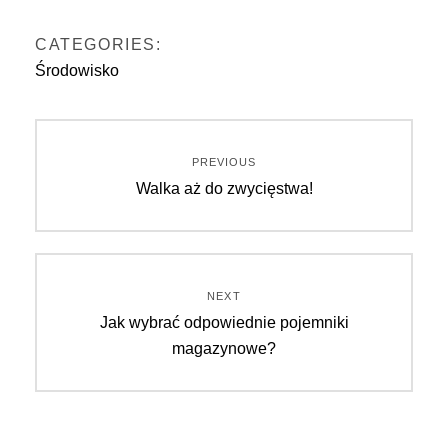
CATEGORIES:
Środowisko
Nawigacja
PREVIOUS
Previous
Walka aż do zwycięstwa!
wpisu
post:
NEXT
Next
Jak wybrać odpowiednie pojemniki
post:
magazynowe?