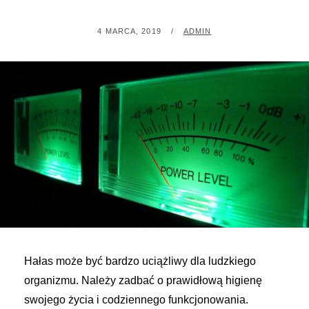
POSTED
BY
4 MARCA, 2019
ADMIN
ON
Hałas może być bardzo uciążliwy dla ludzkiego
organizmu. Należy zadbać o prawidłową higienę
swojego życia i codziennego funkcjonowania.